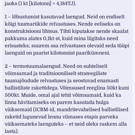
jaoks (1 kt [kilotonn] = 4,184TJ).
1 – lõhustumist kasutavad laengud. Neid on endiselt
kõigi tuumariikide relvastuses. Nende eeliseks on
konstruktsiooni lihtsus. Tihti kiputakse nende skaalat
pakkuma alates 0,1kt-st, kuid mina liigitaks need
erisusteks; suurem osa relvastuses olevaid seda tüüpi
laenguid on paarist kilotonnist paarikümneni.
2 – termotuumalaengud. Need on suhteliselt
võimsamad ja traditsiooniliselt strateegiliste
tuumajõudude relvastuses ja seostuvad enamasti
ballistiliste rakettidega. Võimsused reeglina 50kt kuni
500kt. Muide, omal ajal tehti võimsamaid, kuid ka
linna hävitamiseks on parem kasutada hulga
väiksemaid (ICBM-id, mandritevahelised ballistilised
raketid lagunevad lennu viimases etapis parveks
väiksemateks laenguteks – et neid oleks raskem alla
lasta).