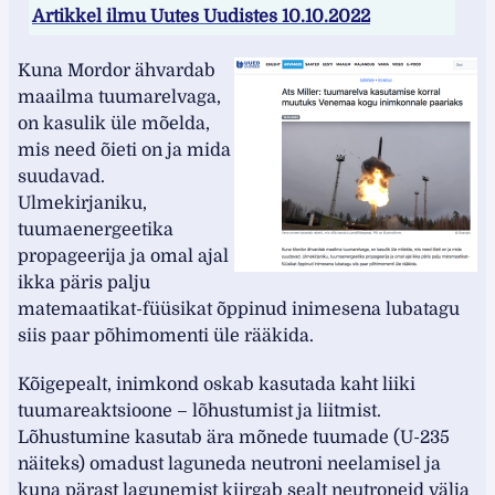
Artikkel ilmu Uutes Uudistes 10.10.2022
Kuna Mordor ähvardab
maailma tuumarelvaga,
on kasulik üle mõelda,
mis need õieti on ja mida
suudavad.
Ulmekirjaniku,
tuumaenergeetika
propageerija ja omal ajal
ikka päris palju
matemaatikat-füüsikat õppinud inimesena lubatagu
siis paar põhimomenti üle rääkida.
Kõigepealt, inimkond oskab kasutada kaht liiki
tuumareaktsioone – lõhustumist ja liitmist.
Lõhustumine kasutab ära mõnede tuumade (U-235
näiteks) omadust laguneda neutroni neelamisel ja
kuna pärast lagunemist kiirgab sealt neutroneid välja