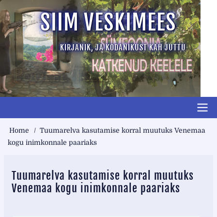
Skip
SIIM VESKIMEES
to
main
KIRJANIK, JA KODANIKUST KAH JUTTU
content
Main
Breadcrumb
Home
Tuumarelva kasutamise korral muutuks Venemaa
short
kogu inimkonnale paariaks
top
Tuumarelva kasutamise korral muutuks
Venemaa kogu inimkonnale paariaks