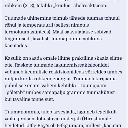
rohkem (2–3), tekibki „kuulus” ahelreaktsioon.
Tuumade ühinemine toimub tähtede tuumas tohutul
rõhul ja temperatuuril (sellest nimetus
termotuumasüntees). Maal saavutatakse sobivad
tingimused „tavalist” tuumapommi sütikuna
kasutades.
Kasulik on saada omale lihtne praktiline skaala silme
ette. Raskete tuumade lagunemisreaktsioonidel
vabaneb keemiliste reaktsioonidega võrreldes umbes
miljon korda rohkem energiat. Tuumaelektrijaama
puhul see enam-vähem kehtibki – tuumajaam
„põletab” umbes samapalju gramme tuumakütust,
kui tavaline tonne sütt.
Tuumapommis, tuleb arvestada, laguneb tegelikult
väike protsent lõhustuvat materjali (Hiroshimale
heidetud Little Boy’s oli 64kg uraani, millest „kasutati