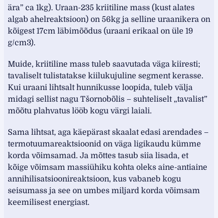
ära” ca 1kg). Uraan-235 kriitiline mass (kust alates
algab ahelreaktsioon) on 56kg ja selline uraanikera on
kõigest 17cm läbimõõdus (uraani erikaal on üle 19
g/cm3).
Muide, kriitiline mass tuleb saavutada väga kiiresti;
tavaliselt tulistatakse kiilukujuline segment kerasse.
Kui uraani lihtsalt hunnikusse loopida, tuleb välja
midagi sellist nagu Tšornobõlis – suhteliselt „tavalist”
mõõtu plahvatus lööb kogu värgi laiali.
Sama lihtsat, aga käepärast skaalat edasi arendades –
termotuumareaktsioonid on väga ligikaudu kümme
korda võimsamad. Ja mõttes tasub siia lisada, et
kõige võimsam massiühiku kohta oleks aine-antiaine
annihilisatsioonireaktsioon, kus vabaneb kogu
seisumass ja see on umbes miljard korda võimsam
keemilisest energiast.