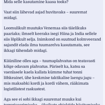
Mida selle kasutamine kaasa tooks?
Vaat siin lähevad asjad huvitavaks – suuremat
midagi.
Loomulikult muutuks Venemaa siis täielikuks
paariaks; ilmselt keeraks isegi Hiina ja India sellele
siis lõplikult selja. Inimkond on suutnud kolmveerand
sajandit elada ilma tuumarelva kasutamata, see
ikkagi tähendab midagi.
Küüniline olles aga – tuumaplahvatus on teatavasti
kõige odavam plahvatus. Päriselt ka, katsu sa
vaenlasele kaela kallata kümme tuhat tonni
lõhkeainet, ühe keskmise taktikalise laengu jagu –
mis maksabki kordi ja kordi vähem, rääkimata
logistilistest raskustest.
Aga see ei sobi ikkagi suuremat muuks kui