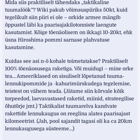
Mida siis praktiliselt tähendaks „taktikaline
tuumalöök”? Wiki pakub võimsuspiiriks 50kt, kuid
tegelikult siin piiri ei ole – orkide armee mängib
õppustel läbi ka paarisajakilotonniste laengute
kasutamist. Kõige tõenäolisem on ikkagi 10-20kt, ehk
üsna Hiroshima pommi sarnase plahvatuse
kasutamine.
Kuidas see asi n-ö kohale toimetatakse? Praktiliselt
100% tõenäosusega raketiga. Või muidugi – mine orke
tea… Ameeriklased on sisuliselt lõpetanud tuuma-
lennukipommide ja -kahurimürskudega tegelemise,
teistest on vähem teada. (Jätame siin kõrvale kõik
torpeedod, laevavastased raketid, miinid, strateegilise
õhutõrje jmt.) Taktikalist tuumarelva kandvate
rakettide lennukaugus on reeglina alates paarisajast
kilomeetrist. (Jah, pool sajandit tagasi oli ka ca 20km
lennukaugusega süsteeme…)