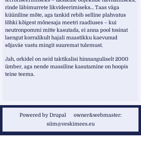
terroriseerimiseks – üksikute objektide hävitamiseks,
rinde läbimurrete likvideerimiseks… Taas väga
küüniline mõte, aga tankid rebib selline plahvatus
lõhki kõigest mõnesaja meetri raadiuses – kui
neutronpommi mitte kasutada, ei anna pool tosinat
laengut korralikult hajali maastikku kaevunud
sõjaväe vastu mingit suuremat tulemust.
Jah, orkidel on neid taktikalisi hinnanguliselt 2000
ümber, aga nende massiline kasutamine on hoopis
teine teema.
Powered by
Drupal
owner&webmaster:
siim@veskimees.eu