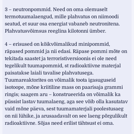
3 – neutronpommid. Need on oma olemuselt
termotuumalaengud, mille plahvatus on niimoodi
seatud, et suur osa energiat vabaneb neutronitena.
Plahvatusvõimsus reeglina kilotonni ümber.
4 – erisused on kõikvõimalikud minipommid,
räpased pommid ja nii edasi. Räpase pommi mõte on
tekitada saastet ja terroristiversioonis ei ole need
tegelikult tuumapommid, st radioaktiivne materjal
paisatakse laiali tavalise plahvatusega.
Tuumareaktorites on võimalik toota igasuguseid
isotoope, mõne kriitiline mass on paarisaja grammi
ringis; saagem aru – konstrueerida on võimalik ka
püssist lastav tuumalaeng, aga see võib olla kasutatav
vaid mõne päeva, sest tuumamaterjali poolestusaeg
on nii lühike, ja arusaadavalt on see laeng põrgulikult
radioaktiivne. Sõjas need erilist tähtsust ei oma.