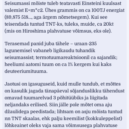
Seisumassi mõiste tuleb teatavasti Einsteini kuulsast
valemist E=m*c2. Ühes grammis on ca 100TJ energiat
(89,875 518…, aga ärgem nõmetsegem). Kui see
teisendada tuntud TNT-ks, tuleks, muide, ca 20kt
(mis on Hiroshima plahvatuse võimsus, eks ole).
Terasemad panid juba tähele – uraan-235
lagunemisel vabaneb ligikaudu tuhandik
seisumassist; termotuumareaktsioonil ca sajandik;
heeliumi aatomi tuum on ca 1% kergem kui kaks
deuteeriumituuma.
Jaotusi on igasuguseid, kuid mulle tundub, et mõttes
on kasulik jagada tänapäeval sõjanduslikku tähendust
omavad tuumarelvad 3 põhitüübiks ja liigitada
neljandaks erilised. Siin jälle pole mõtet oma aju
džaulidega peedistada; lihtsam on asju mõista tuntud
nn TNT skaalas, ehk palju keemilist (kokkuleppelist)
lõhkeainet oleks vaja sama võimsusega plahvatuse