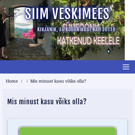
Skip
SIIM VESKIMEES
to
main
KIRJANIK, JA KODANIKUST KAH JUTTU
content
Main
Breadcrumb
Home
Mis minust kasu võiks olla?
short
top
Mis minust kasu võiks olla?